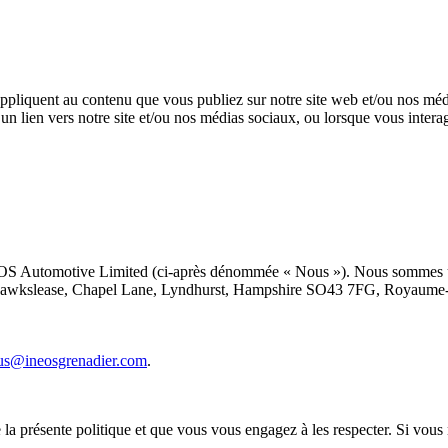
s’appliquent au contenu que vous publiez sur notre site web et/ou nos mé
z un lien vers notre site et/ou nos médias sociaux, ou lorsque vous inte
NEOS Automotive Limited (ci-après dénommée « Nous »). Nous sommes une
nt : Hawkslease, Chapel Lane, Lyndhurst, Hampshire SO43 7FG, Royau
us@ineosgrenadier.com
.
 la présente politique et que vous vous engagez à les respecter. Si vous 