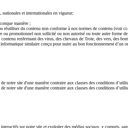
, nationales et internationales en vigueur;
elconque manière ;
 ou réutiliser du contenu non conforme à nos normes de contenu (voir ci-
e ou promotionnel non sollicité ou non autorisé ou toute autre forme de so
ontenu renfermant des virus, des chevaux de Troie, des vers, des bombe
e informatique similaire conçu pour nuire au bon fonctionnement d’un ord
 de notre site d'une manière contraire aux clauses des conditions d’utili
 de notre site d'une manière contraire aux clauses des conditions d’utilis
eractifs sur notre site et exploiter des médias sociaux, y compris, sans 