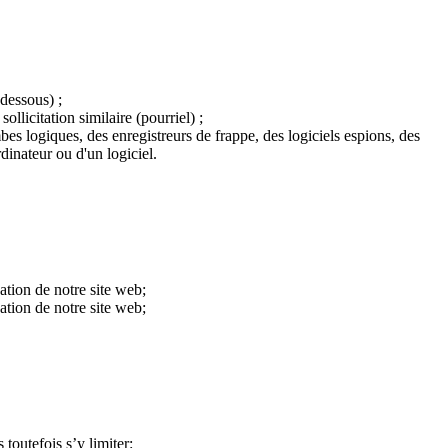
dessous) ;
llicitation similaire (pourriel) ;
s logiques, des enregistreurs de frappe, des logiciels espions, des
inateur ou d'un logiciel.
sation de notre site web;
ation de notre site web;
toutefois s’y limiter: