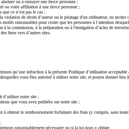
 à alarmer ou à ennuyer une tierce personne ;
té ou votre affiliation à une tierce personne ;
 que ce n’est pas le cas ;
 violation de droits d’auteur ou le piratage d'un ordinateur, ou inciter o
motifs raisonnables pour croire que les personnes à l’attention desquell
n à la commission, à la préparation ou à l'instigation d’actes de terrori
es liens vers d’autres sites.
ons qu’une infraction à la présente Politique d’utilisation acceptable a
 desquelles vous êtes autorisé à utiliser notre site, et pourra donner lieu
d’utiliser notre site ;
ions que vous avez publiées sur notre site ;
 obtenir le remboursement forfaitaire des frais (y compris, sans toutefois
;
estimons raisonnablement nécessaire ou si la loi nous y oblige.