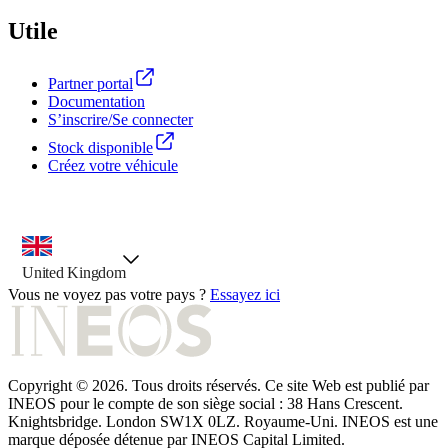
Utile
Partner portal
Documentation
S’inscrire/Se connecter
Stock disponible
Créez votre véhicule
outil de sélection de pays, option présélectionnée
United Kingdom
Vous ne voyez pas votre pays ?
Essayez ici
Copyright © 2026. Tous droits réservés. Ce site Web est publié par
INEOS pour le compte de son siège social : 38 Hans Crescent.
Knightsbridge. London SW1X 0LZ. Royaume-Uni. INEOS est une
marque déposée détenue par INEOS Capital Limited.