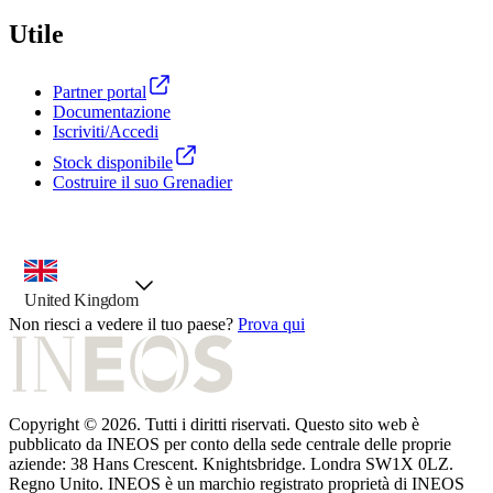
Utile
Partner portal
Documentazione
Iscriviti/Accedi
Stock disponibile
Costruire il suo Grenadier
selezione Paese, opzione preselezionata
United Kingdom
Non riesci a vedere il tuo paese?
Prova qui
Copyright © 2026. Tutti i diritti riservati. Questo sito web è
pubblicato da INEOS per conto della sede centrale delle proprie
aziende: 38 Hans Crescent. Knightsbridge. Londra SW1X 0LZ.
Regno Unito. INEOS è un marchio registrato proprietà di INEOS