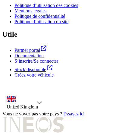
Politique d’utilisation des cookies
Mentions legales
Politique de confidentialité
Politique d’utilisation du site
Utile
Partner portal
Documentation
S’inscrire/Se connecter
Stock disponible
Créez votre véhicule
outil de sélection de pays, option présélectionnée
United Kingdom
Vous ne voyez pas votre pays ?
Essayez ici