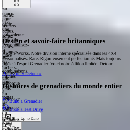
Grenadier
est
conçu
Sortez
pour
des
offrir
sentiers
une
battus,
polyvalence
sortez
Design et savoir-faire britanniques
optimale.
des
Personnalisez-
cartes.
le
Rampez
Arcane Works. Notre division interne spécialisée dans les 4X4
grâce
sur
personnalisés. Rare. Rigoureusement perfectionné. Mais toujours
à
les
fidèle à l'esprit Grenadier. Voici notre édition limitée. Detour.
des
rochers.
combinaisons
Traînez
Prenez un « Detour »
infinies
une
pour
remorque
Histoires de grenadiers du monde entier
répondre
dans
à
un
toutes
marécage
Build a Grenadier
les
si
exigences
Book a Test Drive
vous
du
le
terrain.
Stay Up to Date
souhaitez.
Nous
Le
Chat
avons