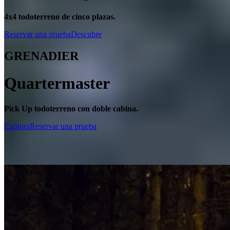
4x4 todoterreno de cinco plazas.
Reservar una prueba
Descubre
GRENADIER
Quartermaster
Pick Up todoterreno con doble cabina.
Explora
Reservar una prueba