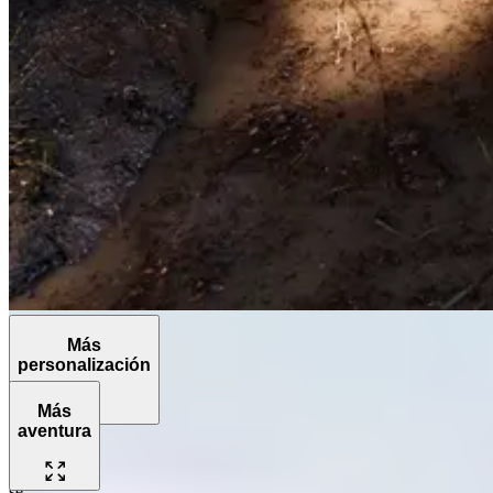
Más
personalización
Más
aventura
El
Grenadier
se