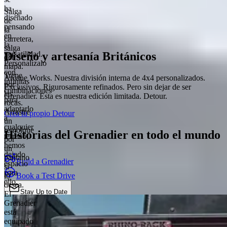
ha
Salga
diseñado
de
pensando
la
en
carretera,
la
salga
Diseño y artesanía Británicos
versatilidad.
del
Personalízalo
mapa.
con
Trepe
Arcane Works. Nuestra división interna de 4x4 personalizados.
infinitas
por
Exclusivos. Rigurosamente refinados. Pero sin dejar de ser
combinaciones
las
Grenadier. Esta es nuestra edición limitada. Detour.
para
rocas.
adaptarlo
Arrastre
Crea tu propio Detour
a
un
cualquier
remolque
Historias del Grenadier en todo el mundo
terreno,
por
hemos
un
dejado
pantano
Build a Grenadier
espacio
si
para
Book a Test Drive
lo
ello.
desea.
Stay Up to Date
El
Grenadier
Chat
está
equipado