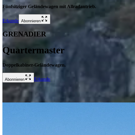
Fünfsitziger Geländewagen mit Allradantrieb.
Erkunde
Abonnieren
GRENADIER
Quartermaster
Doppelkabiner-Geländewagen.
Erkunde
Abonnieren