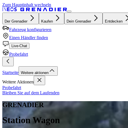
Zum Hauptinhalt wechseln
Der Grenadier
Kaufen
Dein Grenadier
Entdecken
Fahrzeug konfigurieren
Einen Händler finden
Live-Chat
Probefahrt
Startseite
Weitere aktionen
Weitere Aktionen
Probefahrt
Bleiben Sie auf dem Laufenden
GRENADIER
Station Wagon