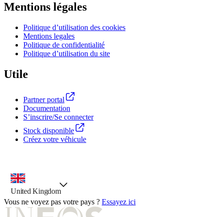
Mentions légales
Politique d’utilisation des cookies
Mentions legales
Politique de confidentialité
Politique d’utilisation du site
Utile
Partner portal
Documentation
S’inscrire/Se connecter
Stock disponible
Créez votre véhicule
outil de sélection de pays, option présélectionnée
United Kingdom
Vous ne voyez pas votre pays ?
Essayez ici