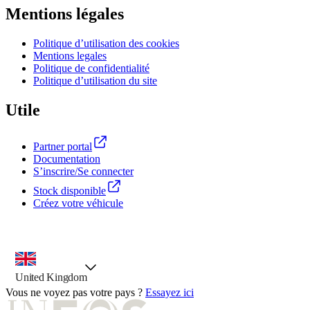
Mentions légales
Politique d’utilisation des cookies
Mentions legales
Politique de confidentialité
Politique d’utilisation du site
Utile
Partner portal
Documentation
S’inscrire/Se connecter
Stock disponible
Créez votre véhicule
outil de sélection de pays, option présélectionnée
United Kingdom
Vous ne voyez pas votre pays ?
Essayez ici