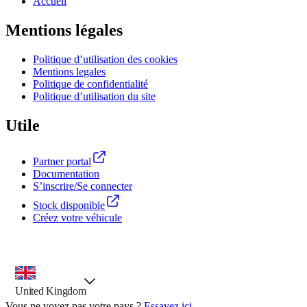
Accueil
Mentions légales
Politique d’utilisation des cookies
Mentions legales
Politique de confidentialité
Politique d’utilisation du site
Utile
Partner portal
Documentation
S’inscrire/Se connecter
Stock disponible
Créez votre véhicule
outil de sélection de pays, option présélectionnée
United Kingdom
Vous ne voyez pas votre pays ?
Essayez ici