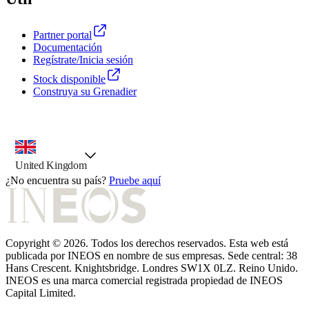
Partner portal
Documentación
Regístrate/Inicia sesión
Stock disponible
Construya su Grenadier
selector de país, opción preseleccionada
United Kingdom
¿No encuentra su país?
Pruebe aquí
Copyright © 2026. Todos los derechos reservados. Esta web está
publicada por INEOS en nombre de sus empresas. Sede central: 38
Hans Crescent. Knightsbridge. Londres SW1X 0LZ. Reino Unido.
INEOS es una marca comercial registrada propiedad de INEOS
Capital Limited.