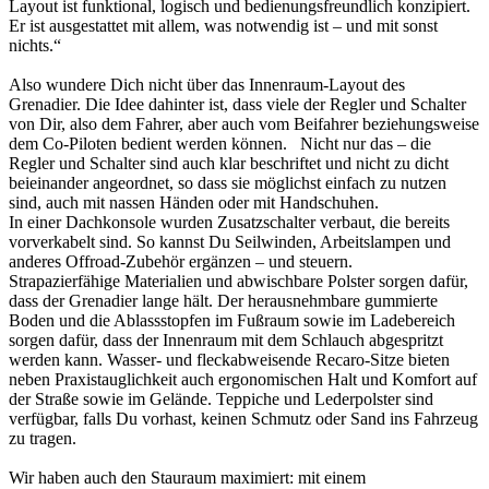
Layout ist funktional, logisch und bedienungsfreundlich konzipiert.
Er ist ausgestattet mit allem, was notwendig ist – und mit sonst
nichts.“
Also wundere Dich nicht über das Innenraum-Layout des
Grenadier. Die Idee dahinter ist, dass viele der Regler und Schalter
von Dir, also dem Fahrer, aber auch vom Beifahrer beziehungsweise
dem Co-Piloten bedient werden können. Nicht nur das – die
Regler und Schalter sind auch klar beschriftet und nicht zu dicht
beieinander angeordnet, so dass sie möglichst einfach zu nutzen
sind, auch mit nassen Händen oder mit Handschuhen.
In einer Dachkonsole wurden Zusatzschalter verbaut, die bereits
vorverkabelt sind. So kannst Du Seilwinden, Arbeitslampen und
anderes Offroad-Zubehör ergänzen – und steuern.
Strapazierfähige Materialien und abwischbare Polster sorgen dafür,
dass der Grenadier lange hält. Der herausnehmbare gummierte
Boden und die Ablassstopfen im Fußraum sowie im Ladebereich
sorgen dafür, dass der Innenraum mit dem Schlauch abgespritzt
werden kann. Wasser- und fleckabweisende Recaro-Sitze bieten
neben Praxistauglichkeit auch ergonomischen Halt und Komfort auf
der Straße sowie im Gelände. Teppiche und Lederpolster sind
verfügbar, falls Du vorhast, keinen Schmutz oder Sand ins Fahrzeug
zu tragen.
Wir haben auch den Stauraum maximiert: mit einem