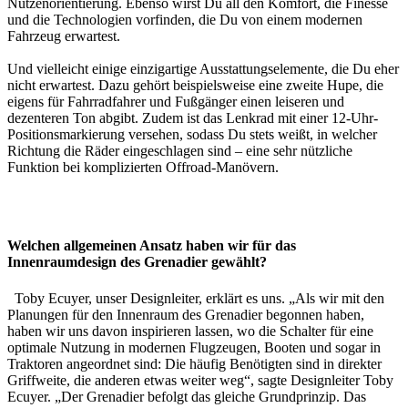
Nutzenorientierung. Ebenso wirst Du all den Komfort, die Finesse
und die Technologien vorfinden, die Du von einem modernen
Fahrzeug erwartest.
Und vielleicht einige einzigartige Ausstattungselemente, die Du eher
nicht erwartest. Dazu gehört beispielsweise eine zweite Hupe, die
eigens für Fahrradfahrer und Fußgänger einen leiseren und
dezenteren Ton abgibt. Zudem ist das Lenkrad mit einer 12-Uhr-
Positionsmarkierung versehen, sodass Du stets weißt, in welcher
Richtung die Räder eingeschlagen sind – eine sehr nützliche
Funktion bei komplizierten Offroad-Manövern.
Welchen allgemeinen Ansatz haben wir für das
Innenraumdesign des Grenadier gewählt?
Toby Ecuyer, unser Designleiter, erklärt es uns. „Als wir mit den
Planungen für den Innenraum des Grenadier begonnen haben,
haben wir uns davon inspirieren lassen, wo die Schalter für eine
optimale Nutzung in modernen Flugzeugen, Booten und sogar in
Traktoren angeordnet sind: Die häufig Benötigten sind in direkter
Griffweite, die anderen etwas weiter weg“, sagte Designleiter Toby
Ecuyer. „Der Grenadier befolgt das gleiche Grundprinzip. Das