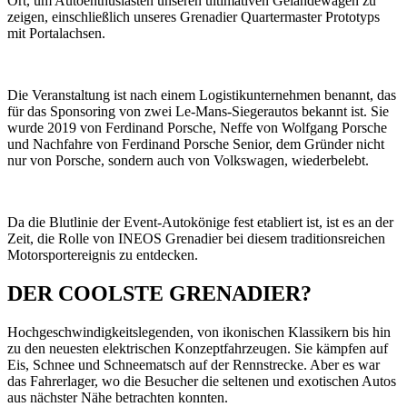
Ort, um Autoenthusiasten unseren ultimativen Geländewagen zu
zeigen, einschließlich unseres Grenadier Quartermaster Prototyps
mit Portalachsen.
Die Veranstaltung ist nach einem Logistikunternehmen benannt, das
für das Sponsoring von zwei Le-Mans-Siegerautos bekannt ist. Sie
wurde 2019 von Ferdinand Porsche, Neffe von Wolfgang Porsche
und Nachfahre von Ferdinand Porsche Senior, dem Gründer nicht
nur von Porsche, sondern auch von Volkswagen, wiederbelebt.
Da die Blutlinie der Event-Autokönige fest etabliert ist, ist es an der
Zeit, die Rolle von INEOS Grenadier bei diesem traditionsreichen
Motorsportereignis zu entdecken.
DER COOLSTE GRENADIER?
Hochgeschwindigkeitslegenden, von ikonischen Klassikern bis hin
zu den neuesten elektrischen Konzeptfahrzeugen. Sie kämpfen auf
Eis, Schnee und Schneematsch auf der Rennstrecke. Aber es war
das Fahrerlager, wo die Besucher die seltenen und exotischen Autos
aus nächster Nähe betrachten konnten.