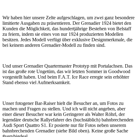
Wir haben hier unsere Zelte aufgeschlagen, um zwei ganz besondere
limitierte Ausgaben zu präsentieren. Der Grenadier 1924 bietet den
Kunden die Möglichkeit, das hundertjährige Bestehen von Belstaff
zu feiern, indem sie eines von nur 1924 produzierten Modellen
besitzen. Jedes Modell verfügt über exklusive Designmerkmale, die
bei keinem anderen Grenadier-Modell zu finden sind.
Und unser Grenadier Quartermaster Prototyp mit Portalachsen. Das
ist das große rote Ungetüm, das wir letzten Sommer in Goodwood
vorgestellt haben. Und beim F.A.T. Ice Race erregte sein erhöhter
Stand ebenso viel Aufmerksamkeit.
Unser fotogener Bar-Raiser hielt die Besucher an, um Fotos zu
machen und Fragen zu stellen. Und ich will nicht angeben, aber
einer dieser Besucher war kein Geringerer als Walter Röhrl, der
legendäre deutsche Rallyefahrer des (buchstäblich) bahnbrechenden
Audi Sport Quattro S1. Er posierte nur für Fotos neben unserem
bahnbrechenden Grenadier (siehe Bild oben). Keine große Sache
#verybigdeal