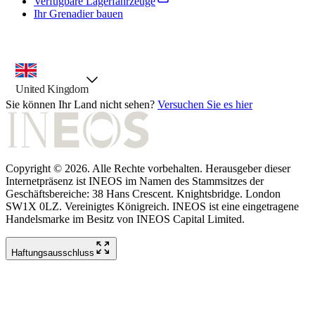
Verfügbare Lagerfahrzeuge
Ihr Grenadier bauen
Landesauswahl, vorausgewählte Option
United Kingdom
Sie können Ihr Land nicht sehen?
Versuchen Sie es hier
Copyright © 2026. Alle Rechte vorbehalten. Herausgeber dieser
Internetpräsenz ist INEOS im Namen des Stammsitzes der
Geschäftsbereiche: 38 Hans Crescent. Knightsbridge. London
SW1X 0LZ. Vereinigtes Königreich. INEOS ist eine eingetragene
Handelsmarke im Besitz von INEOS Capital Limited.
Haftungsausschluss