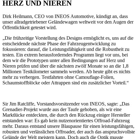
HERZ UND NIEREN
Dirk Heilmann, CEO von INEOS Automotive, kündigt an, dass
unser allradgetriebener Geländewagen weltweit vor den Augen der
Öffentlichkeit getestet wird.
„Die frühzeitige Vorstellung des Designs ermöglicht es, uns auf die
entscheidende nächste Phase der Fahrzeugentwicklung zu
fokussieren: darauf, die Leistungsfähigkeit und die Robustheit zu
testen. Ein extrem herausforderndes Programm liegt vor uns, bei
dem wir die Prototypen unter allen Bedingungen auf Herz und
Nieren prüfen und über die nächsten zwölf Monate so an die 1,8
Millionen Testkilometer sammeln werden. Ab heute gibt es nichts
mehr zu verbergen. Testfahrten ohne Camouflage-Folien,
Schaumstoffblöcke oder Attrappen sind ein zusätzlicher Vorteil.“
Sir Jim Ratcliffe, Vorstandsvorsitzender von INEOS, sagte: „Das
Grenadier-Projekt wurde aus der Taufe gehoben, als wir eine
Marktlücke entdeckten, die durch den Rückzug einiger Hersteller
entstanden war: Es gab kein nutzenorientiertes Offroad-Fahrzeug
mehr. Daraus entstand unsere Blaupause für einen leistungsfähigen,
robusten und verlässlichen Offroader, der auch das anspruchsvollste
Gelände der Welt meistern kann. Doch auch die Optik musste