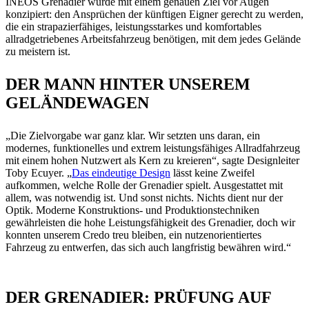
INEOS Grenadier wurde mit einem genauen Ziel vor Augen
konzipiert: den Ansprüchen der künftigen Eigner gerecht zu werden,
die ein strapazierfähiges, leistungsstarkes und komfortables
allradgetriebenes Arbeitsfahrzeug benötigen, mit dem jedes Gelände
zu meistern ist.
DER MANN HINTER UNSEREM
GELÄNDEWAGEN
„Die Zielvorgabe war ganz klar. Wir setzten uns daran, ein
modernes, funktionelles und extrem leistungsfähiges Allradfahrzeug
mit einem hohen Nutzwert als Kern zu kreieren“, sagte Designleiter
Toby Ecuyer. „
Das eindeutige Design
lässt keine Zweifel
aufkommen, welche Rolle der Grenadier spielt. Ausgestattet mit
allem, was notwendig ist. Und sonst nichts. Nichts dient nur der
Optik. Moderne Konstruktions- und Produktionstechniken
gewährleisten die hohe Leistungsfähigkeit des Grenadier, doch wir
konnten unserem Credo treu bleiben, ein nutzenorientiertes
Fahrzeug zu entwerfen, das sich auch langfristig bewähren wird.“
DER GRENADIER: PRÜFUNG AUF