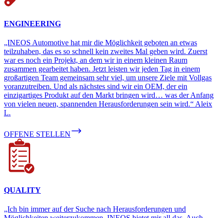
ENGINEERING
„INEOS Automotive hat mir die Möglichkeit geboten an etwas
teilzuhaben, das es so schnell kein zweites Mal geben wird. Zuerst
war es noch ein Projekt, an dem wir in einem kleinen Raum
zusammen gearbeitet haben. Jetzt leisten wir jeden Tag in einem
großartigen Team gemeinsam sehr viel, um unsere Ziele mit Vollgas
voranzutreiben. Und als nächstes sind wir ein OEM, der ein
einzigartiges Produkt auf den Markt bringen wird… was der Anfang
von vielen neuen, spannenden Herausforderungen sein wird.“ Aleix
L.
OFFENE STELLEN
QUALITY
„Ich bin immer auf der Suche nach Herausforderungen und
Möglichkeiten weiterzukommen. INEOS bietet mir all das. Auch