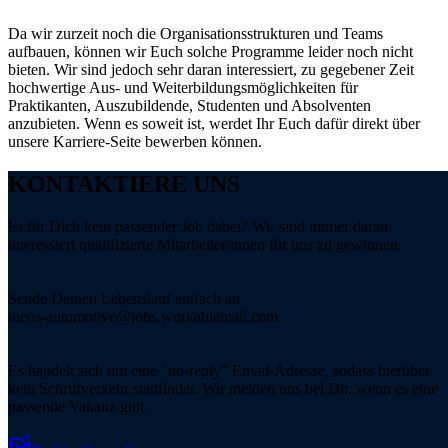
Da wir zurzeit noch die Organisationsstrukturen und Teams
aufbauen, können wir Euch solche Programme leider noch nicht
bieten. Wir sind jedoch sehr daran interessiert, zu gegebener Zeit
hochwertige Aus- und Weiterbildungsmöglichkeiten für
Praktikanten, Auszubildende, Studenten und Absolventen
anzubieten. Wenn es soweit ist, werdet Ihr Euch dafür direkt über
unsere Karriere-Seite bewerben können.
KONTAKTIERE UNS
Ist für Dich kein passender Job dabei? Wir sind immer daran
interessiert qualifizierte Mitarbeiter/innen für uns zu gewinnen.
Sende Deinen Lebenslauf einfach an
ineos-automotive@jobs.workablemail.com.
Es handelt sich um eine "no-reply" Email-Adresse, sodass hierüber
kein Schriftverkehr stattfindet. Wir melden uns bei Dir, wenn es eine
passende Vakanz gibt.