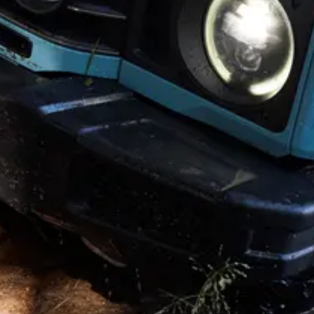
Copyright © 2026. Alle Rechte vorbehalten. Herausgeber dieser
Internetpräsenz ist INEOS im Namen des Stammsitzes der
Geschäftsbereiche: 38 Hans Crescent. Knightsbridge. London
SW1X 0LZ. Vereinigtes Königreich. INEOS ist eine eingetragene
Handelsmarke im Besitz von INEOS Capital Limited.
Haftungsausschluss
†
Die angegebenen Preise sind Endverbraucherpreise inklusive
Mehrwertsteuer, exklusive weiterer Steuern (z.B. NOVA) / Zölle.
Preisänderungen sind vorbehalten und können je nach Region
abweichen.
Die genannten Zubehörpreise verstehen sich als Richtpreise
inklusive MwSt.und Montage. Die endgültigen Preise werden vom
ausgewählten Retail Partner bestätigt.