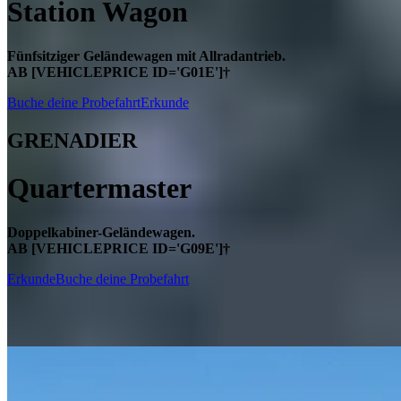
Station Wagon
Fünfsitziger Geländewagen mit Allradantrieb.
AB [VEHICLEPRICE ID='G01E']†
Buche deine Probefahrt
Erkunde
GRENADIER
Quartermaster
Doppelkabiner-Geländewagen.
AB [VEHICLEPRICE ID='G09E']†
Erkunde
Buche deine Probefahrt