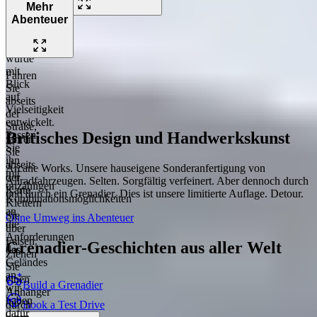
Mehr
Abenteuer
Der
Grenadier
wurde
mit
Fahren
Blick
Sie
auf
abseits
Vielseitigkeit
der
entwickelt.
Straße,
Britisches Design und Handwerkskunst
Passen
fahren
Sie
Sie
ihn
abseits
Arcane Works. Unsere hauseigene Sonderanfertigung von
mit
der
Allradfahrzeugen. Selten. Sorgfältig verfeinert. Aber dennoch durch
unzähligen
Karte.
und durch ein Grenadier. Dies ist unsere limitierte Auflage. Detour.
Kombinationsmöglichkeiten
Klettern
an
Sie
Ohne Umweg ins Abenteuer
die
über
Anforderungen
Felsen.
Grenadier-Geschichten aus aller Welt
des
Ziehen
Geländes
Sie
an —
einen
Build a Grenadier
wir
Anhänger
haben
Book a Test Drive
durch
dafür