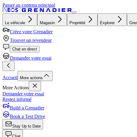
Passer au contenu principal
Le véhicule
Magasin
Propriété
Explorer
Gren
Créez votre Grenadier
Trouver un revendeur
Chat en direct
Demander votre essai
Accueil
More actions
More Actions
Demander votre essai
Restez informé
Build a Grenadier
Book a Test Drive
Stay Up to Date
Chat