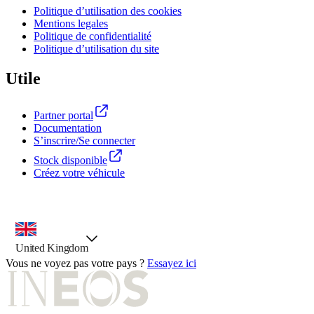
Politique d’utilisation des cookies
Mentions legales
Politique de confidentialité
Politique d’utilisation du site
Utile
Partner portal
Documentation
S’inscrire/Se connecter
Stock disponible
Créez votre véhicule
outil de sélection de pays, option présélectionnée
United Kingdom
Vous ne voyez pas votre pays ?
Essayez ici