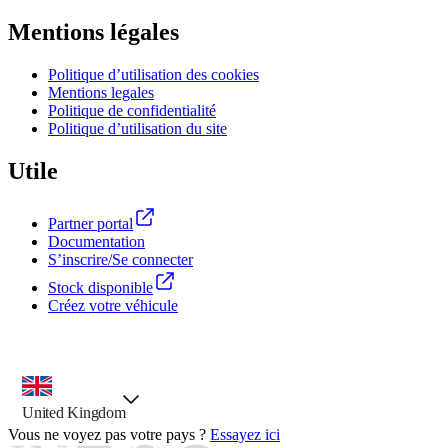
Mentions légales
Politique d’utilisation des cookies
Mentions legales
Politique de confidentialité
Politique d’utilisation du site
Utile
Partner portal
Documentation
S’inscrire/Se connecter
Stock disponible
Créez votre véhicule
outil de sélection de pays, option présélectionnée
United Kingdom
Vous ne voyez pas votre pays ?
Essayez ici