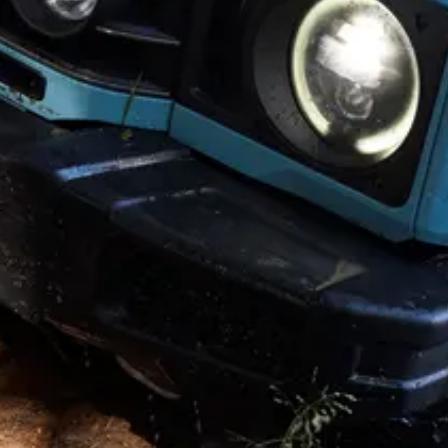
Copyright © 2026. Alle Rechte vorbehalten. Herausgeber dieser
Internetpräsenz ist INEOS im Namen des Stammsitzes der
Geschäftsbereiche: 38 Hans Crescent. Knightsbridge. London
SW1X 0LZ. Vereinigtes Königreich. INEOS ist eine eingetragene
Handelsmarke im Besitz von INEOS Capital Limited.
Haftungsausschluss
†
Die angegebenen Preise sind Endverbraucherpreise inklusive
Mehrwertsteuer, exklusive weiterer Steuern / Zölle und
Versandkosten. Der Preis unterliegt Änderungen und kann je nach
Markt variieren.
Die angegebenen Zubehörpreise sind Richtwerte, einschließlich
Mehrwertsteuer und Ausstattung. Die endgültigen Preise werden
von Ihrem ausgewählten Handelspartner bestätigt.