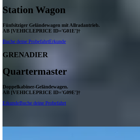
Station Wagon
Fünfsitziger Geländewagen mit Allradantrieb.
AB [VEHICLEPRICE ID='G01E']†
Buche deine Probefahrt
Erkunde
GRENADIER
Quartermaster
Doppelkabiner-Geländewagen.
AB [VEHICLEPRICE ID='G09E']†
Erkunde
Buche deine Probefahrt